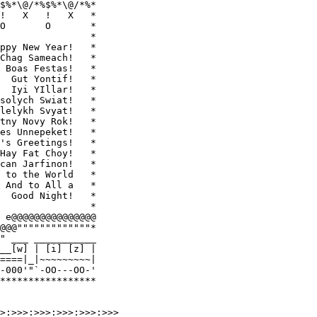
$%*\@/*%$%*\@/*%*

!   X   !   X   *

O       O       *

                *

ppy New Year!   *

Chag Sameach!   *

 Boas Festas!   *

  Gut Yontif!   *

  Iyi YIllar!   *

solych Swiat!   *

lelykh Svyat!   *

tny Novy Rok!   *

es Unnepeket!   *

's Greetings!   *

Hay Fat Choy!   *

can Jarfinon!   *

 to the World   *

 And to All a   *

  Good Night!   *

                *

 e@@@@@@@@@@@@@@@

@@@"""""""""""""*

" ___ ___________

__[w] | [i] [z] |

====|_|~~~~~~~~~|

-000'"`-OO---OO-'

*****************  

>:>>>:>>>:>>>:>>>:>>>
