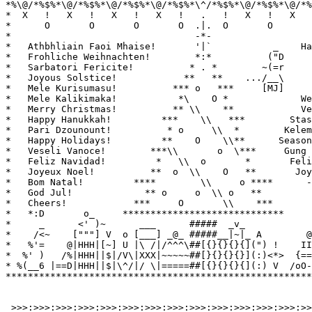
*%\@/*%$%*\@/*%$%*\@/*%$%*\@/*%$%*\^/*%$%*\@/*%$%*\@/*%
*  X   !   X   !   X   !   X   !   .   !   X   !   X   
*      O       O       O       O  .|.  O       O       
*                                 -*-                  
*   Athbhliain Faoi Mhaise!       '|`           _    Ha
*   Frohliche Weihnachten!        *:*          ("D     
*   Sarbatori Fericite!          * . *        ~(=r     
*   Joyous Solstice!            **   **    .../__\     
*   Mele Kurisumasu!          *** o   ***     [MJ]     
*   Mele Kalikimaka!           *\    O *             We
*   Merry Christmas!          ** \\    **            Ve
*   Happy Hanukkah!         ***    \\   ***        Stas
*   Pari Dzounount!          * o     \\  *        Kelem
*   Happy Holidays!         **    O    \\**      Season
*   Veseli Vanoce!        ***\\       o  \***     Gung 
*   Feliz Navidad!         *   \\  o       *       Feli
*   Joyeux Noel!          **  o  \\    O   **       Joy
*   Bom Natal!         ****        \\     o ****      -
*   God Jul!             ** o     o  \\ o   **         
*   Cheers!            ***     O       \\    ***       
*   *:D       o_     *****************************     
*     _      <' )~      ___      #####  _v_            
*    /<~    ["""] V  o [___] _@_ #####__|~|_ A        @
*   %'=    @|HHH|[~] U |\ /|/^^^\##[{}{}{}{](") !    II
*  %' )   /%|HHH||$|/V\|XXX|~~~~~##[}{}{}{}](:)<*>  {==
* %(__6 |==D|HHH||$|\^/|/ \|=====##[{}{}{}{](:) V  /oO-
*******************************************************
 >>>:>>>:>>>:>>>:>>>:>>>:>>>:>>>:>>>:>>>:>>>:>>>:>>>:>>