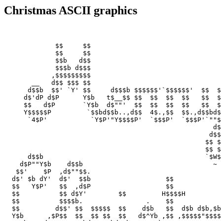
Christmas ASCII graphics
             $$     $$

             $$     $$

             $$b   d$$

             $$$b d$$$

            ,$$$$$$$$$

       __   d$$ $$$ $$

      d$$b  $$' `Y' $$     d$$$b $$$$$$'`$$$$$$'  $$  $
     d$'dP d$P      Y$b   t$__$$ $$  $$  $$  $$   $$  $
     $$   d$P       `Y$b  d$""'  $$  $$  $$  $$   $$  $
     Y$$$$$P         `$$bd$$b..,d$$  4$.,$$  $$.,d$$bd$
      `4$P'           `Y$P'"Y$$$$P'  `$$$P'  `$$$P'`""$
                                                     d$
                                                    d$$
                                                   $$ $
                                                   $$ $
      d$$b                                         `$W$
    d$P""Y$b    d$$b                                 ~

   $$'    $P  ,d$""$$.

  d$' $b dY'  d$'  $$b                   $$            
  $$   Y$P'   $$  ,d$P                   $$            
  $$          $$ d$Y'        $$         H$$$$H         
  $$          $$$$b.                .    $$            
  $$         d$$' $$  $$$$$  $$    d$b   $$  d$b d$b,$b
  Y$b      ,$P$$  $$  $$ $$  $$   d$^Yb ,$$ ,$$$$$"$$$$