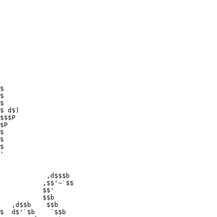
$

$

$

$ d$)

$$$P

$P

$

$

$

'

            ,d$$$b

           ,$$'~`$$

           $$'

           $$b

   ,d$$b    $$b

$  d$'`$b    `$$b
